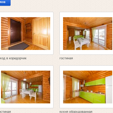
мов
ход в коридорчик
гостиная
остиная
кухня оборудованная