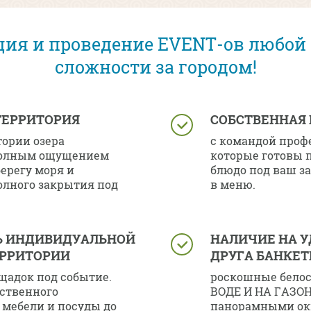
ия и проведение EVENT-ов любой
сложности за городом!
ТЕРРИТОРИЯ
СОБСТВЕННАЯ
тории озера
с командой проф
 полным ощущением
которые готовы 
ерегу моря и
блюдо под ваш за
лного закрытия под
в меню.
 ИНДИВИДУАЛЬНОЙ
НАЛИЧИЕ НА У
ЕРРИТОРИИ
ДРУГА БАНКЕТ
щадок под событие.
роскошные бело
бственного
ВОДЕ И НА ГАЗОН
 мебели и посуды до
панорамными ок