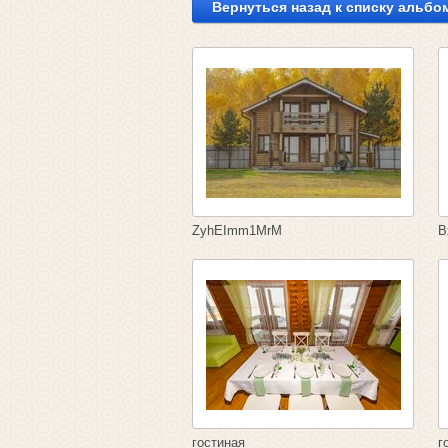
Вернуться назад к списку альбо
ZyhEImm1MrM
В
гостиная
г