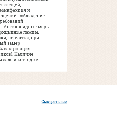
от клещей,
езинфекция и
ещений, соблюдение
требований
а. Антиковидные меры
ерицидные лампы,
ки, перчатки, при
ный замер
0% вакцинация
иков). Наличие
 зале и коттедже.
Смотреть все