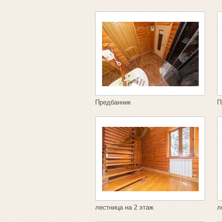
Предбанник
П
лестница на 2 этаж
л