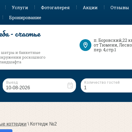
Услуги
Фотогалерея
Акции
Отзывы
Бронирование
еба - счастье
п. Боровский,22 
от Тюмени, Лесн
пер. 4,стр.1
 шатры и банкетные
окружении роскошного
 ландшафта
ые коттеджи
 \ Коттедж №2