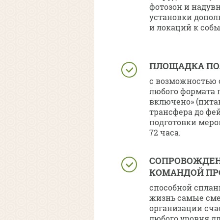
фотозон и надувн
установки допол
и локаций к соб
ПЛОЩАДКА ПО
с возможностью 
любого формата 
включено» (пита
трансфера до фе
подготовки мероп
72 часа.
СОПРОВОЖДЕН
КОМАНДОЙ ПР
способной сплан
жизнь самые сме
организации сча
любого уровня д