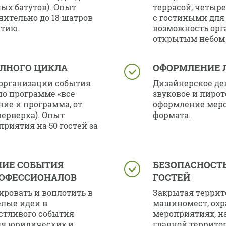
ых батутов). Опыт
террасой, четыр
нительно до 18 шатров
с гостиными для 
ытию.
возможность орг
открытым небом 
ЛНОГО ЦИКЛА
ОФОРМЛЕНИЕ 
организации события
Дизайнерское дек
по программе «все
звуковое и пиро
ние и программа, от
оформление мер
йерверка). Опыт
формата.
риятия на 50 гостей за
ИЕ СОБЫТИЯ
БЕЗОПАСНОСТ
ОФЕССИОНАЛОВ
ГОСТЕЙ
ировать и воплотить в
Закрытая террито
лые идеи в
машиномест, охр
стливого события
мероприятиях, н
ля юридических и
главной террито