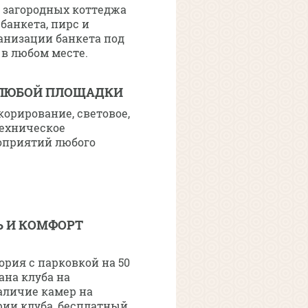
е загородных коттеджа
банкета, пирс и
анизации банкета под
в любом месте.
ЛЮБОЙ ПЛОЩАДКИ
орирование, световое,
техническое
оприятий любого
Ь И КОМФОРТ
рия с парковкой на 50
ана клуба на
аличие камер на
рии клуба, бесплатный