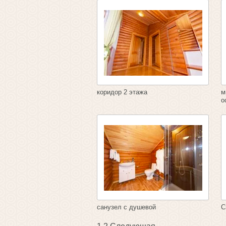
коридор 2 этажа
м
о
санузел с душевой
С