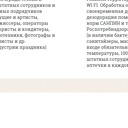
 штатных сотрудников и
WI FI. Обработка 
жных подрядчиков
своевременная д
ущие и артисты,
дезодорация пом
жиссеры, операторы
норм САНПИН и 
лористы и кондитеры,
Роспотребнадзор
отехники, фотографы и
(в наличии бакт
исты и др.
санитайзеры, мас
устрии праздника).
входе обязатель
температуры, 10
штатных сотрудн
аптечки в каждом